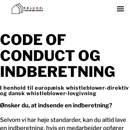
Skip
to
content
Search for:
CODE OF
FORRETNINGSOMRÅDER
VI UDFØRER
CONDUCT OG
REFERENCER
INDBERETNING
JOBS
OM OS
I henhold til europæisk whistleblower-direktiv
og dansk whistleblower-lovgivning
AFDELINGER
Ønsker du, at indsende en indberetning?
KONTAKT
Selvom vi har høje standarder, kan du altid lave
en indberetning, hvis en medarbejder opfører