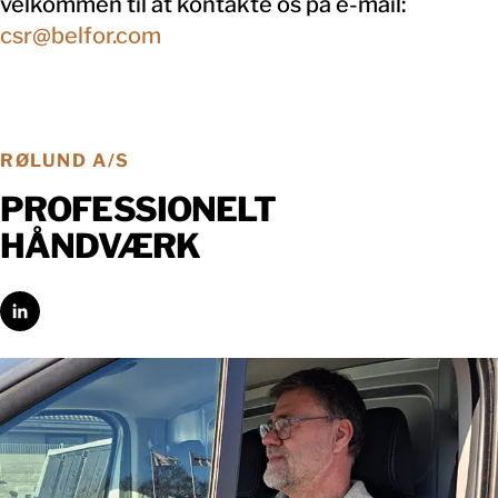
velkommen til at kontakte os på e-mail:
csr@belfor.com
RØLUND A/S
PROFESSIONELT
HÅNDVÆRK