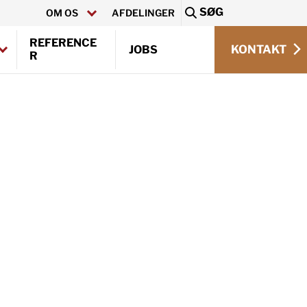
SØG
OM OS
AFDELINGER
Sea
REFERENCE
KONTAKT
JOBS
R
KONTAKT