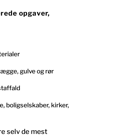
erede opgaver,
erialer
 vægge, gulve og rør
taffald
, boligselskaber, kirker,
øre selv de mest