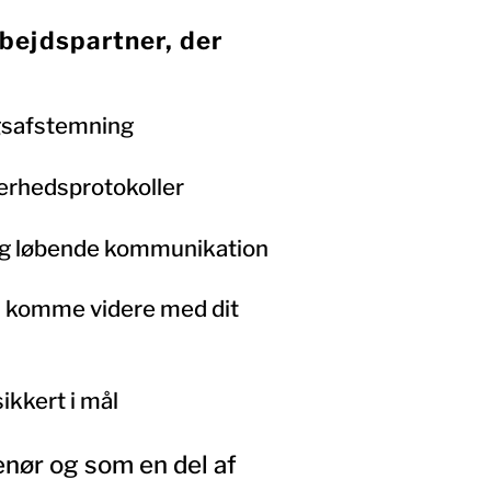
bejdspartner, der
ngsafstemning
kerhedsprotokoller
g løbende kommunikation
an komme videre med dit
ikkert i mål
nør og som en del af