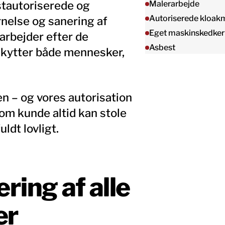
stautoriserede og
Malerarbejde
Autoriserede kloak
rnelse og sanering af
Eget maskinskedker
 arbejder efter de
Asbest
skytter både mennesker,
n – og vores autorisation
som kunde altid kan stole
uldt lovligt.
ring af alle
er