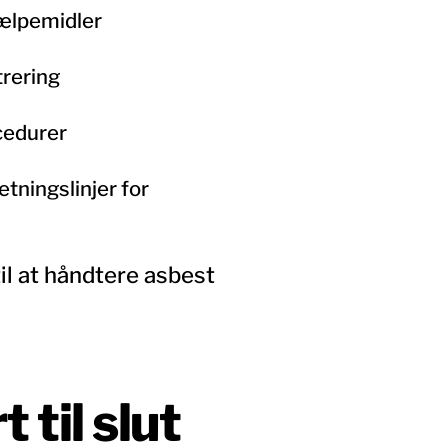
jælpemidler
trering
cedurer
tningslinjer for
l at håndtere asbest
 til slut